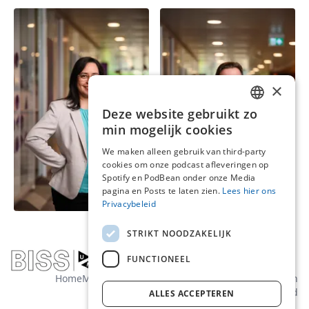
×
Deze website gebruikt zo
ENGLISH
min mogelijk cookies
DUTCH
We maken alleen gebruik van third-party
cookies om onze podcast afleveringen op
Dr. Yenisel Plasencia-
Prof. Dr. Rudolf Müller
Spotify en PodBean onder onze Media
Calaña
Hoogleraar |
pagina en Posts te laten zien.
Lees hier ons
Universitair Docent
Hoofdonderzoeker
Privacybeleid
STRIKT NOODZAKELIJK
FUNCTIONEEL
Home
Media
Over ons
Contact
Algemene voorwaarden
Privacybeleid
ALLES ACCEPTEREN