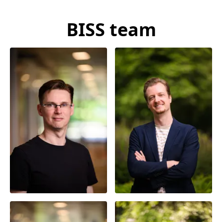
BISS team
Prof. Gijs van Dijck
Chris van der Lans
Hoogleraar |
Hoofdonderzoeker
Front-end Developer