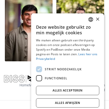
×
Deze website gebruikt zo
ENGLISH
min mogelijk cookies
DUTCH
We maken alleen gebruik van third-party
Shashank
cookies om onze podcast afleveringen op
Carlos Eduardo
Chakravarthy
Spotify en PodBean onder onze Media
Aguilera Medina
Research Engineer |
pagina en Posts te laten zien.
Lees hier ons
Promovendus
Data Engineer
Privacybeleid
STRIKT NOODZAKELIJK
FUNCTIONEEL
Home
Media
Over ons
Contact
Algemene voorwaarden
Privacybeleid
ALLES ACCEPTEREN
ALLES AFWIJZEN