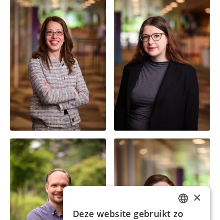
Dr. Judith Kamalski
Cassy Juhasz
Managing Director | Chief
Scientific Officer
Promovendus
×
Deze website gebruikt zo
ENGLISH